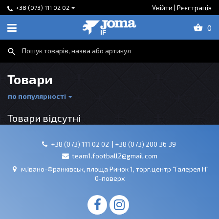
Увійти
|
Рєєстрація
+38 (073) 111 02 02
0
Товари
по популярності
Товари відсутні
+38 (073) 111 02 02 |
+38 (073) 200 36 39
team1.football2@gmail.com
м.Івано-Франківськ, площа Ринок 1, торг.центр "Галерея Н"
0-поверх